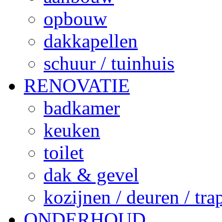
opbouw
dakkapellen
schuur / tuinhuis
RENOVATIE
badkamer
keuken
toilet
dak & gevel
kozijnen / deuren / tr
ONDERHOUD