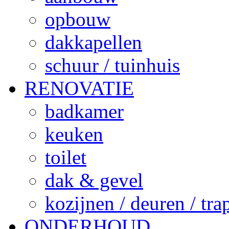
opbouw
dakkapellen
schuur / tuinhuis
RENOVATIE
badkamer
keuken
toilet
dak & gevel
kozijnen / deuren / tr
ONDERHOUD