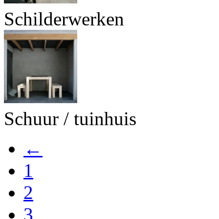
Schilderwerken
Schuur / tuinhuis
←
1
2
3