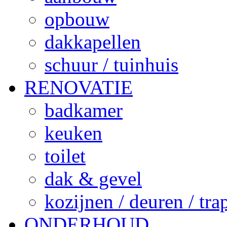
opbouw
dakkapellen
schuur / tuinhuis
RENOVATIE
badkamer
keuken
toilet
dak & gevel
kozijnen / deuren / tr
ONDERHOUD