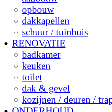
opbouw
dakkapellen
schuur / tuinhuis
RENOVATIE
badkamer
keuken
toilet
dak & gevel
kozijnen / deuren / tr
ONDERHOUD