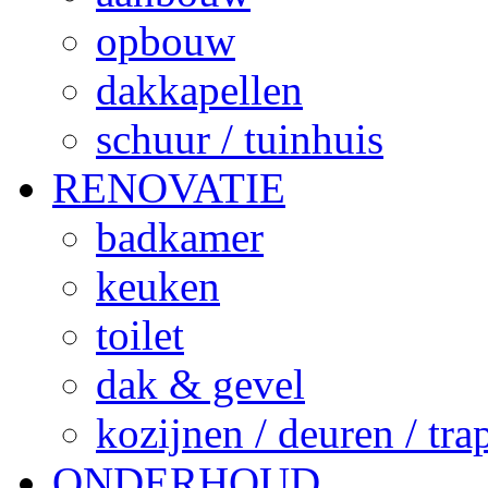
opbouw
dakkapellen
schuur / tuinhuis
RENOVATIE
badkamer
keuken
toilet
dak & gevel
kozijnen / deuren / tr
ONDERHOUD