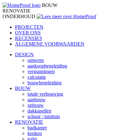
BOUW
RENOVATIE
ONDERHOUD
PROJECTEN
OVER ONS
RECENSIES
ALGEMENE VOORWAARDEN
DESIGN
ontwerp
aankoopbegeleiding
vergunningen
calculatie
bouwbegeleiding
BOUW
totale verbouwing
aanbouw
opbouw
dakkapellen
schuur / tuinhuis
RENOVATIE
badkamer
keuken
toilet