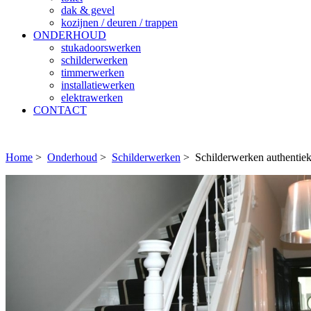
dak & gevel
kozijnen / deuren / trappen
ONDERHOUD
stukadoorswerken
schilderwerken
timmerwerken
installatiewerken
elektrawerken
CONTACT
Home
>
Onderhoud
>
Schilderwerken
>
Schilderwerken authentie