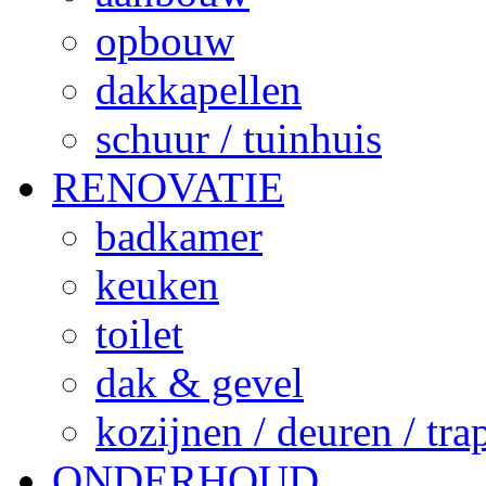
opbouw
dakkapellen
schuur / tuinhuis
RENOVATIE
badkamer
keuken
toilet
dak & gevel
kozijnen / deuren / tr
ONDERHOUD