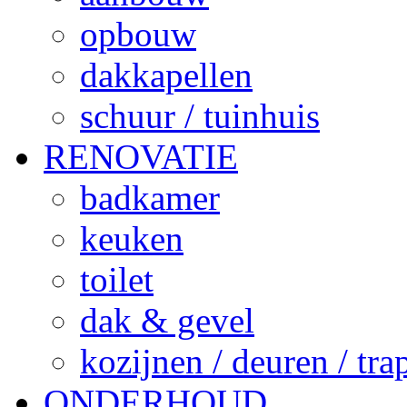
opbouw
dakkapellen
schuur / tuinhuis
RENOVATIE
badkamer
keuken
toilet
dak & gevel
kozijnen / deuren / tr
ONDERHOUD