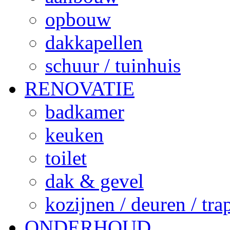
opbouw
dakkapellen
schuur / tuinhuis
RENOVATIE
badkamer
keuken
toilet
dak & gevel
kozijnen / deuren / tr
ONDERHOUD