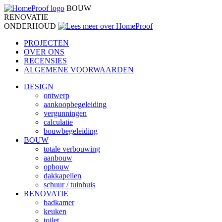
BOUW
RENOVATIE
ONDERHOUD
PROJECTEN
OVER ONS
RECENSIES
ALGEMENE VOORWAARDEN
DESIGN
ontwerp
aankoopbegeleiding
vergunningen
calculatie
bouwbegeleiding
BOUW
totale verbouwing
aanbouw
opbouw
dakkapellen
schuur / tuinhuis
RENOVATIE
badkamer
keuken
toilet