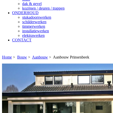
dak & gevel
kozijnen / deuren / trappen
ONDERHOUD
stukadoorswerken
schilderwerken
timmerwerken
installatiewerken
elektrawerken
CONTACT
Home
>
Bouw
>
Aanbouw
>
Aanbouw Prinsenbeek